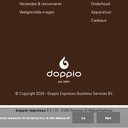
Verzenden & retourneren
Onderhoud
Veelgestelde vragen
Apparatuur
Cadeaus
© Copyright
2026
- Doppio Espresso Business Services BV.
doppio-espresso
9.3
/
10
-
2496
Reviews @
Webwinkelkeur
 onze website te verbeteren. Is dat akkoord?
Ja
Nee