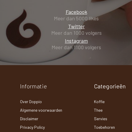
Facebook
Meer dan 5000 likes
Twitter
Meer dan 1000 volgers
Instagram
Meer dan 1100 volgers
Informatie
Categorieën
Over Doppio
Koffie
Algemene voorwaarden
Thee
Disclaimer
Servies
Privacy Policy
Toebehoren