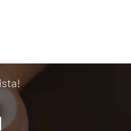
ista!