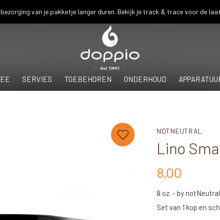
bezorging van je pakketje langer duren. Bekijk je track & trace voor de laat
EE
SERVIES
TOEBEHOREN
ONDERHOUD
APPARATUU
NOTNEUTRAL
Lino Smal
8,00
8 oz. - by notNeutra
Set van 1 kop en sch