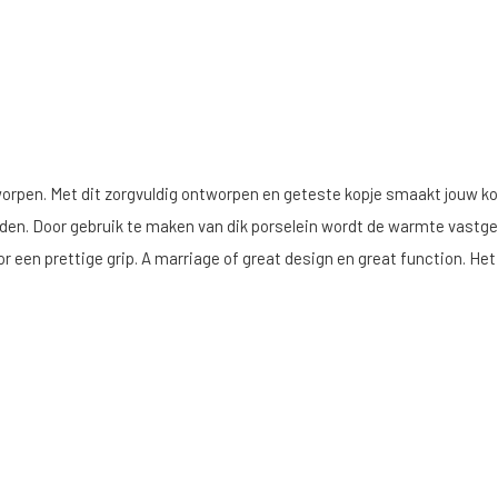
rpen. Met dit zorgvuldig ontworpen en geteste kopje smaakt jouw koff
rden. Door gebruik te maken van dik porselein wordt de warmte vastge
oor een prettige grip. A marriage of great design en great function. He