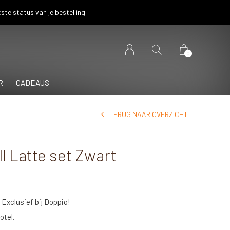
ste status van je bestelling
0
R
CADEAUS
TERUG NAAR OVERZICHT
l Latte set Zwart
l Exclusief bij Doppio!
otel.