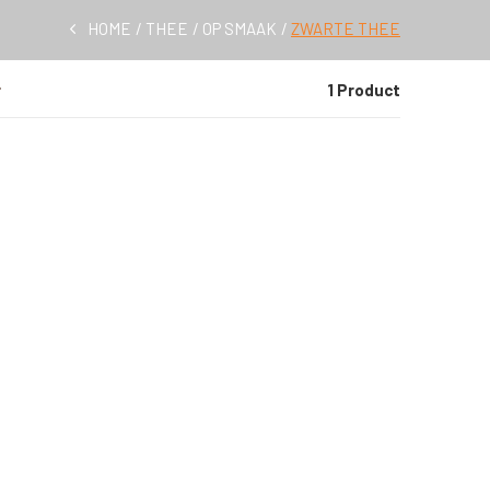
HOME
THEE
OP SMAAK
ZWARTE THEE
1 Product