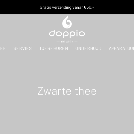
Gratis verzending vanaf €50,-
EE
SERVIES
TOEBEHOREN
ONDERHOUD
APPARATUU
Zwarte thee