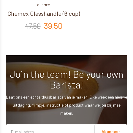
CHEMEX
Chemex Glasshandle (6 cup)
39,50
47,50
Join the team! Be your own
Barista!
Laat ons een echte thuisbarista van je maken. Elke week een nieuwe
uitdaging, filmpje, instructie of product waar we jou blij mee
maken.
Abonneer