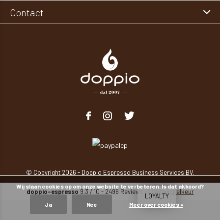
Contact
© Copyright
2026
- Doppio Espresso Business Services BV.
Wij slaan cookies op om onze website te verbeteren. Is dat akkoord?
doppio-espresso
9.3
/
10
-
2496
Reviews @
Webwinkelkeur
LOYALTY
Ja
Nee
Meer over cookies »