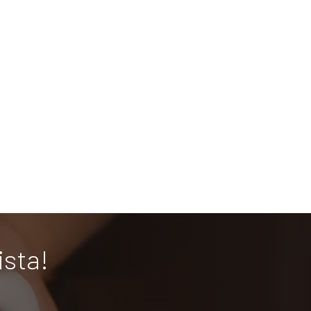
ista!