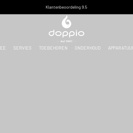
Klantenbeoordeling 9.5
EE
SERVIES
TOEBEHOREN
ONDERHOUD
APPARATUU